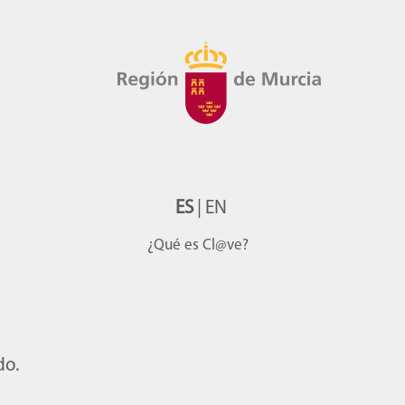
ES
|
EN
¿Qué es Cl@ve?
do.